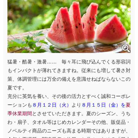
猛暑・酷暑・激暑…… 毎々耳に飛び込んでくる形容詞
もインパクトが薄れてきますね。従来にも増して暑さ対
策、体調管理には万全の備えを意識せねばならないこの
夏です。
充分に英気を養い、その後の活力とすべく誠和コーポレ
ーションも
８月１２日（火）
より
８月１５
日（金）
を
夏
季休業期間
とさせていただきます。夏のシーズン、うち
わ・扇子、タオル等はじめカレンダーその他、販促品・
ノベルティ商品のニーズも高まる時期ではありますが、